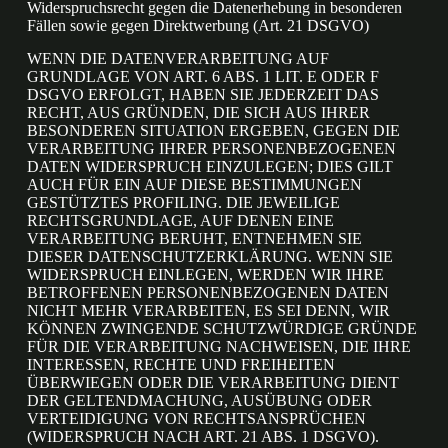
Widerspruchsrecht gegen die Datenerhebung in besonderen
Fällen sowie gegen Direktwerbung (Art. 21 DSGVO)
WENN DIE DATENVERARBEITUNG AUF
GRUNDLAGE VON ART. 6 ABS. 1 LIT. E ODER F
DSGVO ERFOLGT, HABEN SIE JEDERZEIT DAS
RECHT, AUS GRÜNDEN, DIE SICH AUS IHRER
BESONDEREN SITUATION ERGEBEN, GEGEN DIE
VERARBEITUNG IHRER PERSONENBEZOGENEN
DATEN WIDERSPRUCH EINZULEGEN; DIES GILT
AUCH FÜR EIN AUF DIESE BESTIMMUNGEN
GESTÜTZTES PROFILING. DIE JEWEILIGE
RECHTSGRUNDLAGE, AUF DENEN EINE
VERARBEITUNG BERUHT, ENTNEHMEN SIE
DIESER DATENSCHUTZERKLÄRUNG. WENN SIE
WIDERSPRUCH EINLEGEN, WERDEN WIR IHRE
BETROFFENEN PERSONENBEZOGENEN DATEN
NICHT MEHR VERARBEITEN, ES SEI DENN, WIR
KÖNNEN ZWINGENDE SCHUTZWÜRDIGE GRÜNDE
FÜR DIE VERARBEITUNG NACHWEISEN, DIE IHRE
INTERESSEN, RECHTE UND FREIHEITEN
ÜBERWIEGEN ODER DIE VERARBEITUNG DIENT
DER GELTENDMACHUNG, AUSÜBUNG ODER
VERTEIDIGUNG VON RECHTSANSPRÜCHEN
(WIDERSPRUCH NACH ART. 21 ABS. 1 DSGVO).